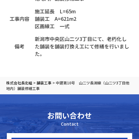
施工延長 L=65m
工事内容
舗装工 A=621m2
区画線工 一式
新潟市中央区山二ツ3丁目にて、老朽化し
備考
た舗装を舗装打換え工にて修繕を行いまし
た。
株式会社長北組
>
舗装工事
>
中建第10号 山二ツ長潟線（山二ツ3丁目他
地内）舗装修繕工事
お問い合わせ
Contact