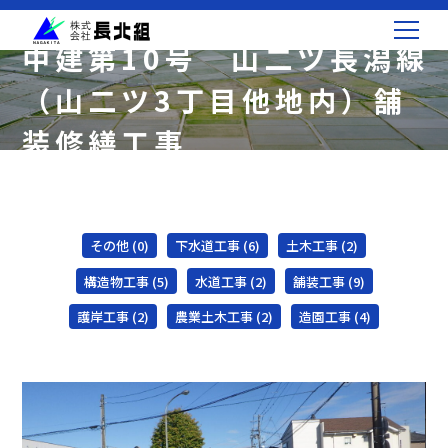
中建第10号 山二ツ長潟線
（山二ツ3丁目他地内）舗
装修繕工事
その他 (0)
下水道工事 (6)
土木工事 (2)
構造物工事 (5)
水道工事 (2)
舗装工事 (9)
護岸工事 (2)
農業土木工事 (2)
造園工事 (4)