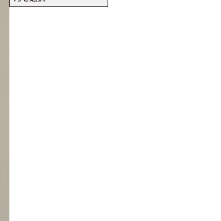
ー
カ
イ
ブ