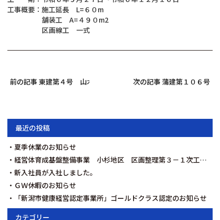
工事概要：施工延長 L=６０m
舗装工 A=４９０m2
区画線工 一式
前の記事 東建第４号 山木戸津島屋線（上木戸３丁目地内）舗装修
次の記事 蒲建第１０６号
最近の投稿
夏季休業のお知らせ
経営体育成基盤整備事業 小杉地区 区画整理第３－１次工事を契約いたしました。
新入社員が入社しました。
ＧＷ休暇のお知らせ
「新潟市健康経営認定事業所」ゴールドクラス認定のお知らせ
カテゴリー