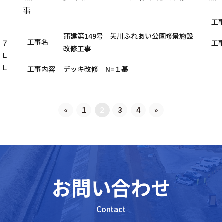
事
工
蒲建第149号 矢川ふれあい公園修景施設
工事名
１７
工
改修工事
 Ｌ
 Ｌ
工事内容
デッキ改修 N=１基
«
1
2
3
4
»
お問い合わせ
Contact