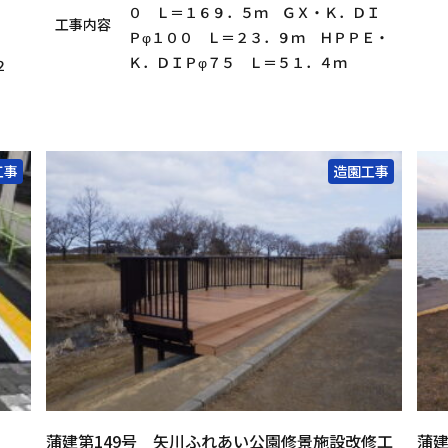
０ Ｌ＝１６９．５ｍ ＧＸ・Ｋ．ＤＩ
工事内容
Ｐφ１００ Ｌ＝２３．９ｍ ＨＰＰＥ・
Ｋ．ＤＩＰφ７５ Ｌ＝５１．４ｍ
２
工事
造園工事
蒲建第149号 矢川ふれあい公園修景施設改修工
蒲建