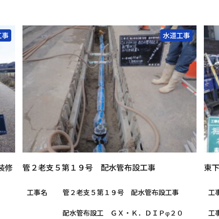
工事
水道工事
装修
管２老支５第１９号 配水管布設工事
東下
工事名
管２老支５第１９号 配水管布設工事
工
配水管布設工 ＧＸ・Ｋ．ＤＩＰφ２０
工