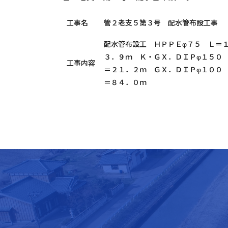
工事名
管２老支５第３号 配水管布設工事
配水管布設工 ＨＰＰＥφ７５ Ｌ＝
３．９ｍ Ｋ・ＧＸ．ＤＩＰφ１５０
工事内容
＝２１．２ｍ ＧＸ．ＤＩＰφ１００
＝８４．０ｍ