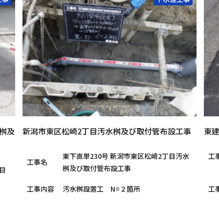
水桝及
新潟市東区松崎2丁目汚水桝及び取付管布設工事
東建
東下直単230号 新潟市東区松崎2丁目汚水
工
工事名
桝及び取付管布設工事
目
工事内容
汚水桝設置工 N=２箇所
工