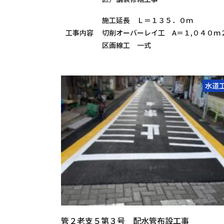
施工延長 Ｌ＝１３５．０ｍ
工事内容
切削オーバーレイ工 A＝１,０４０ｍ
区画線工 一式
水道
管２老支５第３号 配水管布設工事