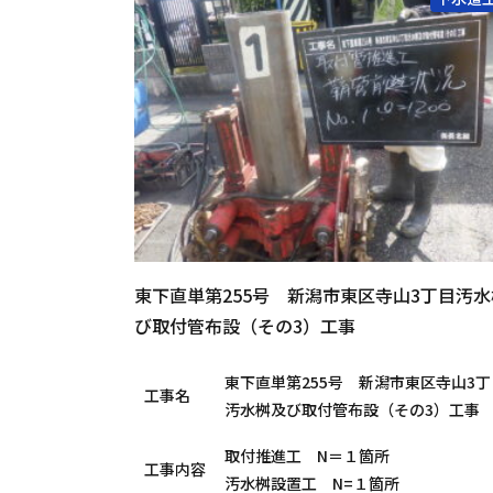
東下直単第255号 新潟市東区寺山3丁目汚
び取付管布設（その3）工事
東下直単第255号 新潟市東区寺山3丁
工事名
汚水桝及び取付管布設（その3）工事
取付推進工 N＝１箇所
工事内容
汚水桝設置工 N=１箇所